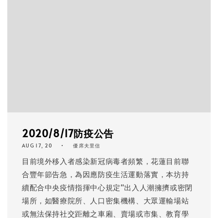
2020/8/17防疫公告
AUG 17, 20
優席夫里信
目前境外移入者感染新冠病毒者頻繁，花蓮目前聯
合豐年節告急，為因應防疫生活運動落實，本坊持
續配合中央疫情指揮中心規定"出入人潮擁擠或密閉
場所，如醫療院所、人口密集機構、大眾運輸場站
或無法保持社交距離之車廂、賣場或市集、教育學