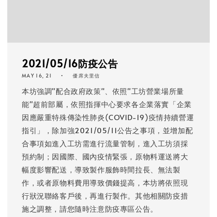
2021/05/16防疫公告
MAY 16, 21
優席夫里信
本坊強調"配合政府政策"、依照"工坊營業場所量
能"超前部屬，依照指揮中心要求各企業落實「企業
因應嚴重特殊傳染性肺炎(COVID-19)疫情持續營運
指引」，除加強2021/05/11公告之事項，並增加配
合事項如進入工坊需進行流量管制，進入工坊須採
預約制；因國際、國內疫情緊張，原物料運送將大
幅度影響配送，導致製作服飾時間拉長、無法製
作，或者原物料費用導致價錢提高，本坊將依照現
行狀況聯絡客戶後，再進行製作。其他相關防疫措
施之調整，請您隨時注意防疫專區公告。