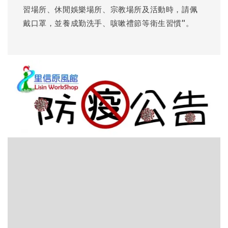
習場所、休閒娛樂場所、宗教場所及活動時，請佩
戴口罩，並養成勤洗手、咳嗽禮節等衛生習慣"。