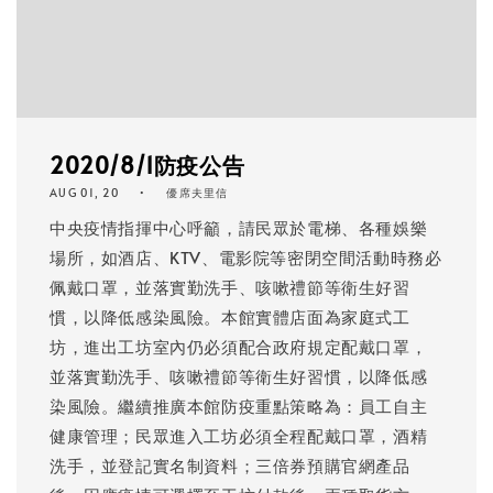
2020/8/1防疫公告
AUG 01, 20
優席夫里信
中央疫情指揮中心呼籲，請民眾於電梯、各種娛樂
場所，如酒店、KTV、電影院等密閉空間活動時務必
佩戴口罩，並落實勤洗手、咳嗽禮節等衛生好習
慣，以降低感染風險。本館實體店面為家庭式工
坊，進出工坊室內仍必須配合政府規定配戴口罩，
並落實勤洗手、咳嗽禮節等衛生好習慣，以降低感
染風險。繼續推廣本館防疫重點策略為：員工自主
健康管理；民眾進入工坊必須全程配戴口罩，酒精
洗手，並登記實名制資料；三倍券預購官網產品