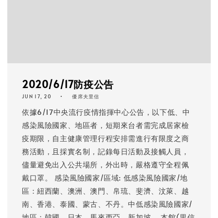
2020/6/17防疫公告
JUN 17, 20
優席夫里信
依據6/17中央流行疫情指揮中心公告，以下低、中
感染風險國家、地區者，短期來台者需完成居家檢
疫期限，自主健康管理行程安排需進行有限度之商
務活動，且採實名制，記錄每日活動及接觸人員，
儘量避免出入公共場所，外出時，嚴格遵守全程佩
戴口罩。 感染風險國家/區域: 低感染風險國家/地
區：紐西蘭、澳洲、澳門、帛琉、斐濟、汶萊、越
南、香港、泰國、蒙古、不丹。中低感染風險國家/
地區：韓國、日本、馬來西亞、新加坡。 本館(里信