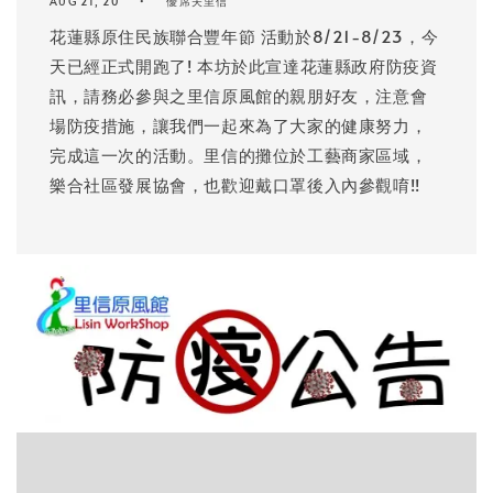
AUG 21, 20
優席夫里信
花蓮縣原住民族聯合豐年節 活動於8/21-8/23，今
天已經正式開跑了! 本坊於此宣達花蓮縣政府防疫資
訊，請務必參與之里信原風館的親朋好友，注意會
場防疫措施，讓我們一起來為了大家的健康努力，
完成這一次的活動。里信的攤位於工藝商家區域，
樂合社區發展協會，也歡迎戴口罩後入內參觀唷!!