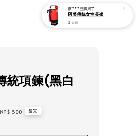
蔡***
已購買了
阿美傳統女性長裙
2 天前
傳統項鍊(黑白
Regular
售完
NT$ 500
price