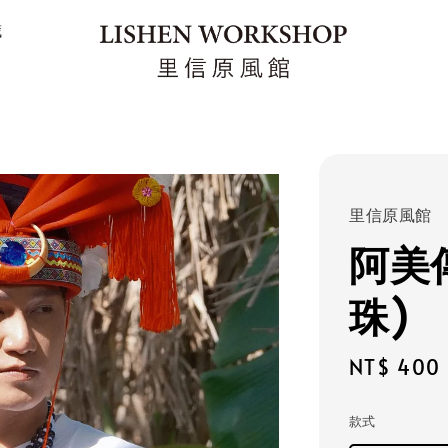
藏
里信原風館
阿美
珠)
Sale
NT$ 400
price
款式