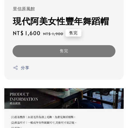
里信原風館
現代阿美女性豐年舞蹈帽
Sale
NT$ 1,600
Regular
售完
NT$ 1,900
price
price
售完
分享