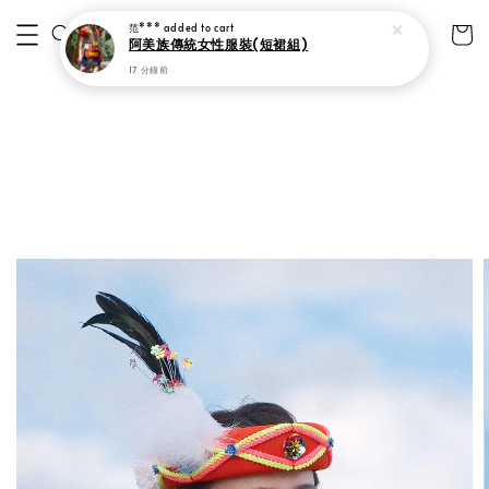
范***
added to cart
阿美族傳統女性服裝(短裙組)
17 分鐘前