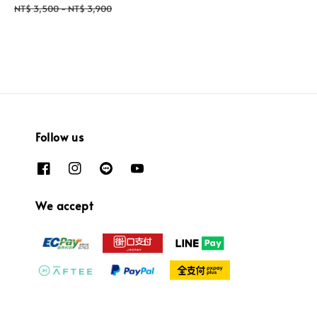
price
price
NT$ 3,500
-
NT$ 3,900
Follow us
We accept