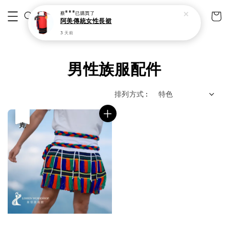
蔡***
已購買了
阿美傳統女性長裙
3 天前
男性族服配件
排列方式 :
優惠
售完