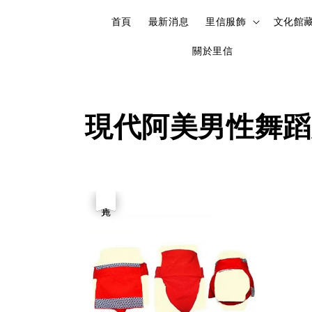
首頁
最新消息
里信服飾
文化館
關於里信
現代阿美男性舞蹈
優惠
售完