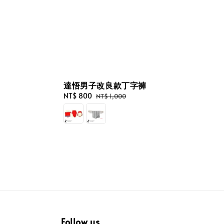
達悟男子改良款丁字褲
Sale
NT$ 800
Regular
NT$ 1,000
price
price
Follow us