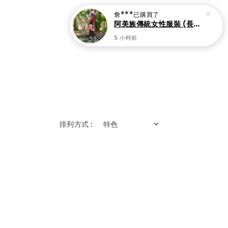
詹***
已購買了
阿美族傳統女性服裝 (長裙組)
5 小時前
排列方式 :