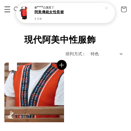
蔡***
已購買了
阿美傳統女性長裙
3 天前
現代阿美中性服飾
排列方式 :
優惠
售完