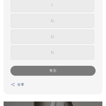
L
XL
2L
3L
售完
分享