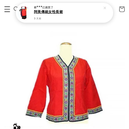
蔡***
已購買了
阿美傳統女性長裙
3 天前