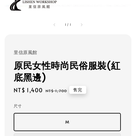
1
/
1
里信原風館
原民女性時尚民俗服裝(紅
底黑邊)
Sale
NT$ 1,400
Regular
售完
NT$ 1,700
price
price
尺寸
M