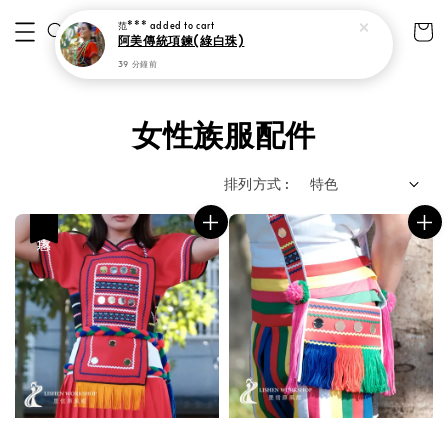
范***
added to cart
阿美傳統項鍊(綠白珠)
39 分鐘前
女性族服配件
排列方式 :
優惠