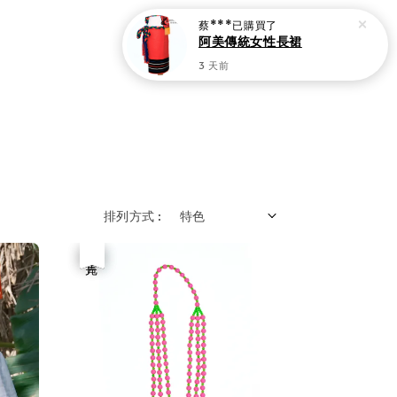
蔡***
已購買了
阿美傳統女性長裙
3 天前
排列方式 :
優惠
售完