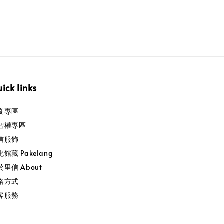
ick links
疫專區
智權專區
信服飾
館藏 Pakelang
於里信 About
絡方式
客服務