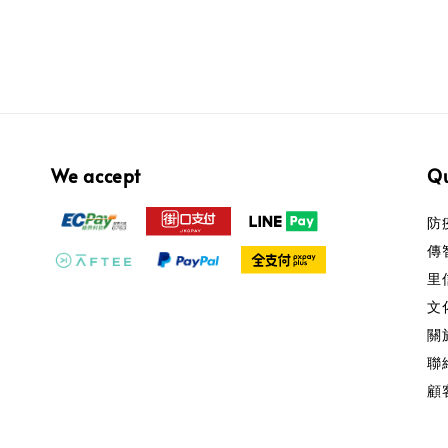
We accept
Qu
防
傳
里
文化
關
聯
顧