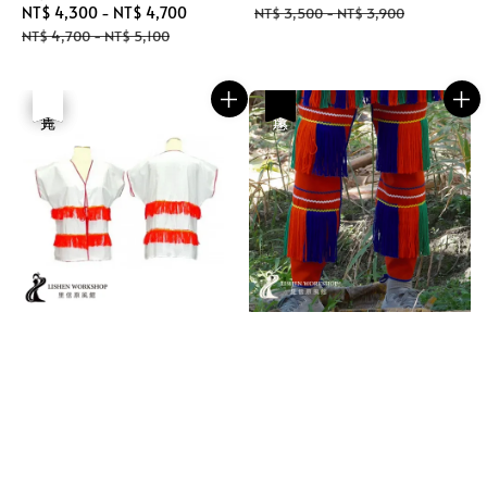
Sale
NT$ 4,300
-
NT$ 4,700
Regular
price
price
NT$ 3,500
-
NT$ 3,900
price
price
NT$ 4,700
-
NT$ 5,100
優惠
售完
優惠