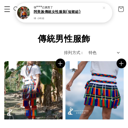
張***
已購買了
阿美族傳統女性服裝(短裙組)
18 小時前
傳統男性服飾
排列方式 :
優惠
售完
優惠
售完