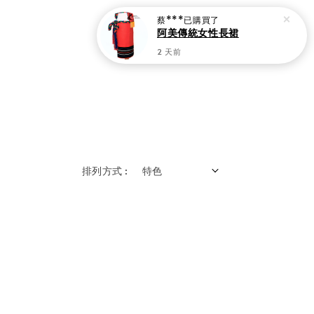
蔡***
已購買了
阿美傳統女性長裙
2 天前
排列方式 :