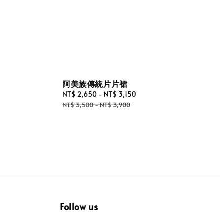
阿美族傳統片片裙
Sale
NT$ 2,650
-
NT$ 3,150
Regular
price
price
NT$ 3,500
-
NT$ 3,900
Follow us