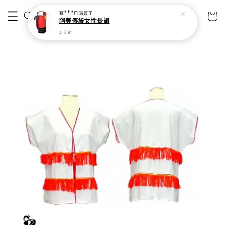
蔡***
已購買了
阿美傳統女性長裙
3 天前