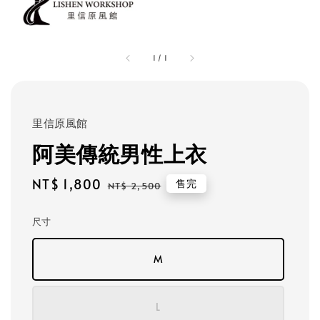
1
/
1
里信原風館
阿美傳統男性上衣
Sale
NT$ 1,800
Regular
售完
NT$ 2,500
price
price
尺寸
M
L