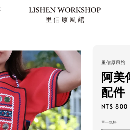
藏
里信原風館
阿美
配件
Sale
NT$ 800
price
單一規格