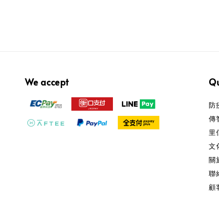
We accept
Qu
防
傳
里
文化
關
聯
顧