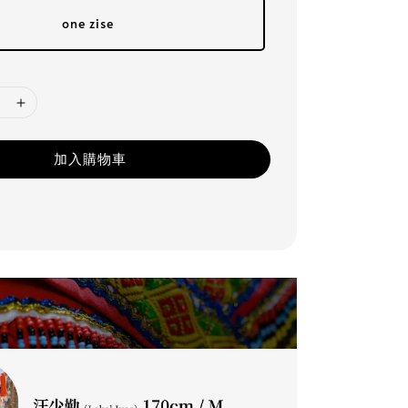
one zise
加入購物車