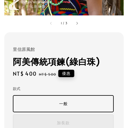
1
/
3
里信原風館
阿美傳統項鍊(綠白珠)
Sale
NT$ 400
Regular
優惠
NT$ 500
price
price
款式
一般
加長款