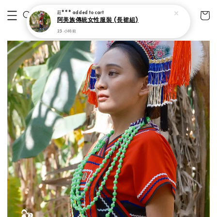
莊***
added to cart
阿美族傳統女性服裝 (長裙組)
23 小時前