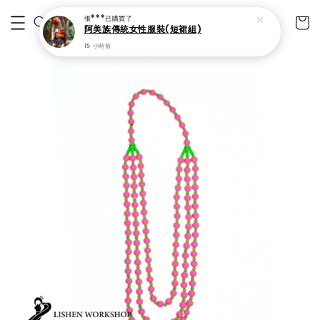
張***
已購買了
阿美族傳統女性服裝(短裙組)
15 小時前