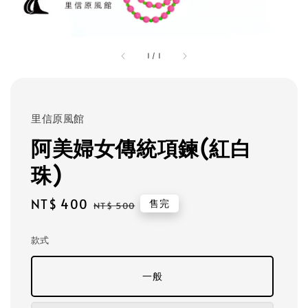
1
/
1
里信原風館
阿美婦女傳統項鍊(紅白
珠)
Sale
NT$ 400
Regular
售完
NT$ 500
price
price
款式
一般