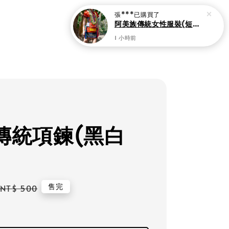
張***
已購買了
阿美族傳統女性服裝(短裙組)
1 小時前
傳統項鍊(黑白
Regular
售完
NT$ 500
price