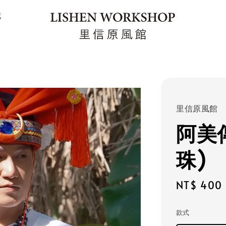
藏
里信原風館
阿美
珠)
Sale
NT$ 400
price
款式